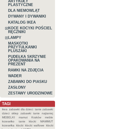
ARTYKUŁY
PLASTYCZNE
DLA NIEMOWLĄT
DYWANY I DYWANIKI
KATALOG IKEA
KOCE KOCYKI POŚCIEL
RĘCZNIKI
LAMPY
MASKOTKI
PRZYTULKANKI
PLUSZAKI
PUDEŁKA SKRZYNIE
OPAKOWANIA NA
PREZENT
RAMKI NA ZDJĘCIA
WADER
ZABAWKI DO PIASKU
ZASŁONY
ZESTAWY URODZINOWE
TAGI
ikea
zabawki dla dzieci
tanie zabawki
dzieci
sklep
zabawki
tanie
najtaniej
MEBELKI
mamut
Kraków
meble
krzesełko
tanie klocki
MAMMUT
krzesełka
klocki
klocki waflowe
klocki