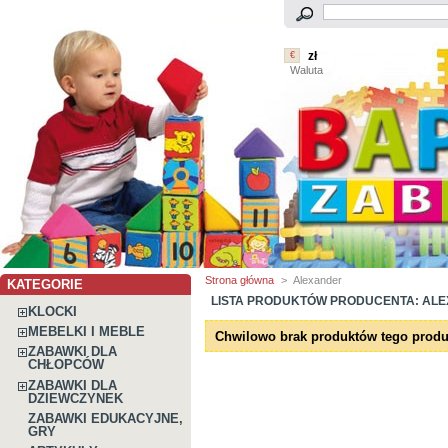
zł
€
Waluta
Strona główna
>
Alexander
KATEGORIE
LISTA PRODUKTÓW PRODUCENTA: AL
KLOCKI
MEBELKI I MEBLE
Chwilowo brak produktów tego produ
ZABAWKI DLA
CHŁOPCÓW
ZABAWKI DLA
DZIEWCZYNEK
ZABAWKI EDUKACYJNE,
GRY