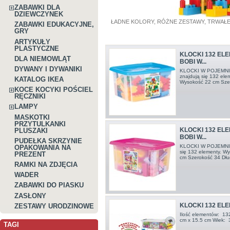
ZABAWKI DLA
DZIEWCZYNEK
ŁADNE KOLORY, RÓŻNE ZESTAWY, TRWAŁE
ZABAWKI EDUKACYJNE,
GRY
ARTYKUŁY
PLASTYCZNE
KLOCKI 132 EL
DLA NIEMOWLĄT
BOBI W...
DYWANY I DYWANIKI
KLOCKI W POJEMNIK
znajdują się 132 ele
KATALOG IKEA
Wysokość 22 cm Sze
KOCE KOCYKI POŚCIEL
RĘCZNIKI
LAMPY
MASKOTKI
PRZYTULKANKI
KLOCKI 132 EL
PLUSZAKI
BOBI W...
PUDEŁKA SKRZYNIE
KLOCKI W POJEMNIK
OPAKOWANIA NA
się 132 elementy. W
PREZENT
cm Szerokość 34 Dłu
RAMKI NA ZDJĘCIA
WADER
ZABAWKI DO PIASKU
ZASŁONY
KLOCKI 132 ELE
ZESTAWY URODZINOWE
Ilość elementów: 13
cm x 15.5 cm Wiek: 
TAGI