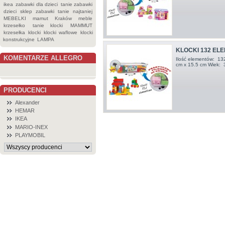
ikea
zabawki dla dzieci
tanie zabawki
dzieci
sklep
zabawki
tanie
najtaniej
MEBELKI
mamut
Kraków
meble
krzesełko
tanie klocki
MAMMUT
krzesełka
klocki
klocki waflowe
klocki
konstrukcyjne
LAMPA
KLOCKI 132 ELE
KOMENTARZE ALLEGRO
Ilość elementów: 13
cm x 15.5 cm Wiek: 
PRODUCENCI
Alexander
HEMAR
IKEA
MARIO-INEX
PLAYMOBIL