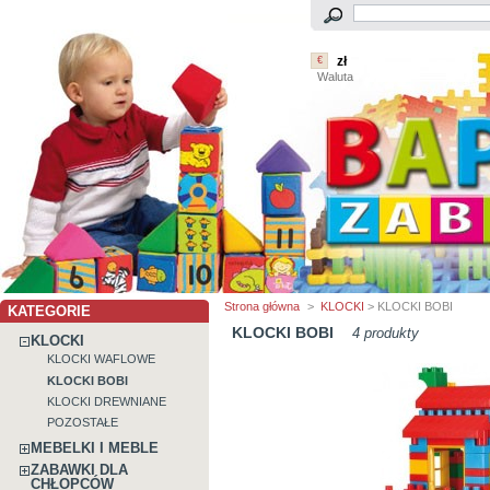
zł
€
Waluta
Strona główna
>
KLOCKI
> KLOCKI BOBI
KATEGORIE
KLOCKI BOBI
4 produkty
KLOCKI
KLOCKI WAFLOWE
KLOCKI BOBI
KLOCKI DREWNIANE
POZOSTAŁE
MEBELKI I MEBLE
ZABAWKI DLA
CHŁOPCÓW