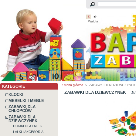
zł
€
Waluta
Strona główna
>
ZABAWKI DLA DZIEWCZYNEK
KATEGORIE
ZABAWKI DLA DZIEWCZYNEK
18
KLOCKI
MEBELKI I MEBLE
ZABAWKI DLA
CHŁOPCÓW
ZABAWKI DLA
DZIEWCZYNEK
DOMKI DLA LALEK
LALKI I AKCESORIA