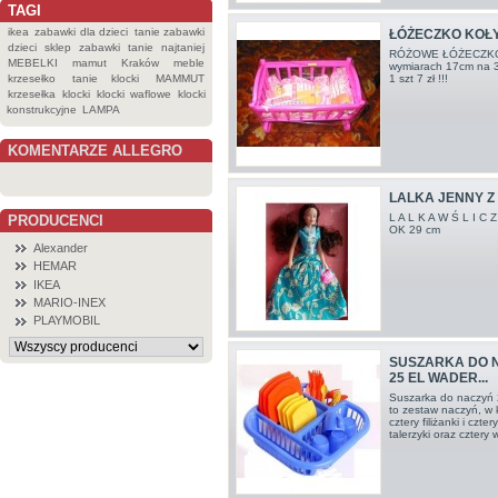
TAGI
ikea
zabawki dla dzieci
tanie zabawki
ŁÓŻECZKO KOŁ
dzieci
sklep
zabawki
tanie
najtaniej
RÓŻOWE ŁÓŻECZKO
MEBELKI
mamut
Kraków
meble
wymiarach 17cm na 3
krzesełko
tanie klocki
MAMMUT
1 szt 7 zł !!!
krzesełka
klocki
klocki waflowe
klocki
konstrukcyjne
LAMPA
KOMENTARZE ALLEGRO
LALKA JENNY Z
L A L K A W Ś L I 
PRODUCENCI
OK 29 cm
Alexander
HEMAR
IKEA
MARIO-INEX
PLAYMOBIL
SUSZARKA DO 
25 EL WADER...
Suszarka do naczyń
to zestaw naczyń, w 
cztery filiżanki i czte
talerzyki oraz cztery 