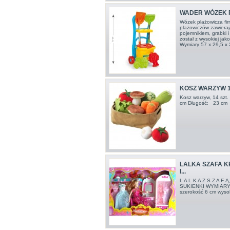
WADER WÓZEK 
Wózek plażowicza fi
plażowiczów zawieraj
pojemnikiem, grabki 
został z wysokiej jak
Wymiary 57 x 29,5 x
KOSZ WARZYW 14
Kosz warzyw, 14 sz
cm Długość: 23 cm
LALKA SZAFA K
I...
L A L K A Z S Z A F
SUKIENKI WYMIARY
szerokość 6 cm wyso