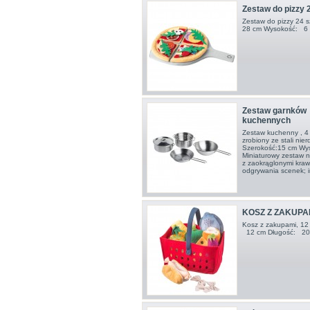
Zestaw do pizzy 24
Zestaw do pizzy 24 s
28 cm Wysokość: 6 
Zestaw garnków
kuchennych
Zestaw kuchenny , 4 s
zrobiony ze stali ni
Szerokość:15 cm Wy
Miniaturowy zestaw 
z zaokrąglonymi kra
odgrywania scenek; i
KOSZ Z ZAKUPA
Kosz z zakupami, 12
12 cm Długość: 20