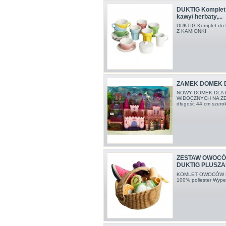
DUKTIG Komplet
kawy/ herbaty,...
DUKTIG Komplet do 
Z KAMIONKI
ZAMEK DOMEK D
NOWY DOMEK DLA L
WIDOCZNYCH NA Z
długość 44 cm szero
ZESTAW OWOC
DUKTIG PLUSZAKI
KOMLET OWOCÓW PL
100% poliester Wypeł