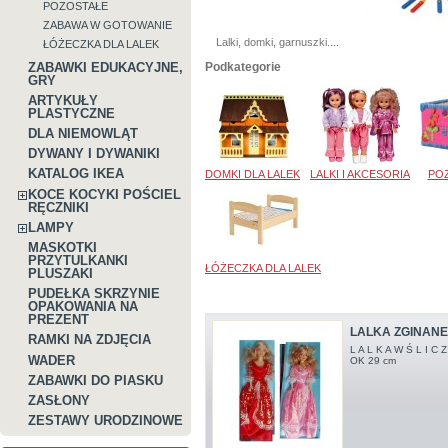
POZOSTAŁE
ZABAWA W GOTOWANIE
Lalki, domki, garnuszki....
ŁÓŻECZKA DLA LALEK
ZABAWKI EDUKACYJNE,
Podkategorie
GRY
ARTYKUŁY
PLASTYCZNE
DLA NIEMOWLĄT
DYWANY I DYWANIKI
KATALOG IKEA
DOMKI DLA LALEK
LALKI I AKCESORIA
PO
KOCE KOCYKI POŚCIEL
RĘCZNIKI
LAMPY
MASKOTKI
PRZYTULKANKI
ŁÓŻECZKA DLA LALEK
PLUSZAKI
PUDEŁKA SKRZYNIE
OPAKOWANIA NA
PREZENT
LALKA ZGINAN
RAMKI NA ZDJĘCIA
L A L K A W Ś L I 
WADER
OK 29 cm
ZABAWKI DO PIASKU
ZASŁONY
ZESTAWY URODZINOWE