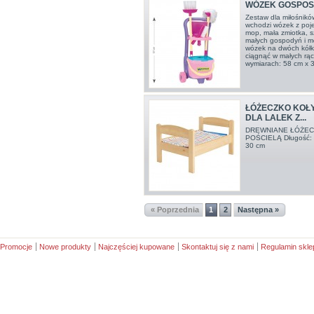
WÓZEK GOSPOSI
Zestaw dla miłośnikó
wchodzi wózek z poje
mop, mała zmiotka, 
małych gospodyń i m
wózek na dwóch kółka
ciągnąć w małych rąc
wymiarach: 58 cm x 3
ŁÓŻECZKO KOŁ
DLA LALEK Z...
DREWNIANE ŁÓŻEC
POŚCIELĄ Długość: 
30 cm
« Poprzednia
1
2
Następna »
Promocje
Nowe produkty
Najczęściej kupowane
Skontaktuj się z nami
Regulamin skle