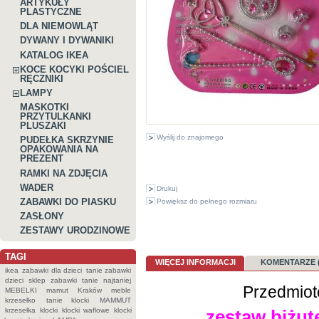
ARTYKUŁY
PLASTYCZNE
DLA NIEMOWLĄT
DYWANY I DYWANIKI
KATALOG IKEA
KOCE KOCYKI POŚCIEL
RĘCZNIKI
LAMPY
MASKOTKI
PRZYTULKANKI
PLUSZAKI
Wyślij do znajomego
PUDEŁKA SKRZYNIE
OPAKOWANIA NA
PREZENT
RAMKI NA ZDJĘCIA
WADER
Drukuj
ZABAWKI DO PIASKU
Powiększ do pełnego rozmiaru
ZASŁONY
ZESTAWY URODZINOWE
TAGI
WIĘCEJ INFORMACJI
KOMENTARZE (
ikea
zabawki dla dzieci
tanie zabawki
dzieci
sklep
zabawki
tanie
najtaniej
Przedmiot
MEBELKI
mamut
Kraków
meble
krzesełko
tanie klocki
MAMMUT
krzesełka
klocki
klocki waflowe
klocki
zestaw biżute