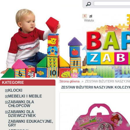
zł
€
Waluta
Strona główna
>
ZESTAW BIŻUTERII NASZYJN
KATEGORIE
ZESTAW BIŻUTERII NASZYJNIK KOLCZY
KLOCKI
MEBELKI I MEBLE
ZABAWKI DLA
CHŁOPCÓW
ZABAWKI DLA
DZIEWCZYNEK
ZABAWKI EDUKACYJNE,
GRY